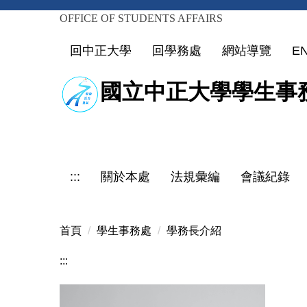
OFFICE OF STUDENTS AFFAIRS
跳
到
回中正大學
回學務處
網站導覽
E
主
要
國立中正大學學生事
內
容
區
:::
關於本處
法規彙編
會議紀錄
首頁
學生事務處
學務長介紹
:::