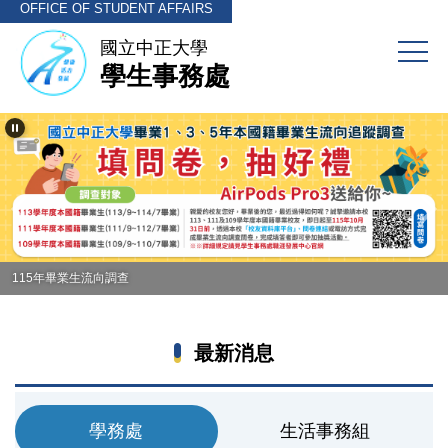
OFFICE OF STUDENT AFFAIRS
跳
到
國立中正大學
主
學生事務處
要
內
容
區
115年畢業生流向調查
最新消息
學務處
生活事務組